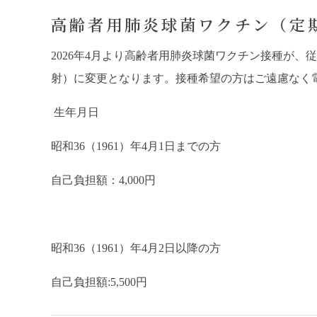
高齢者用肺炎球菌ワクチン（定
2026
年
4
月より高齢者用肺炎球菌ワクチン接種が、従
射）に変更となります。接種希望の方はご遠慮なく
生年月日
昭和
36
（
1961
）年
4
月
1
日までの方
自己負担額：
4,000
円
昭和
36
（
1961
）年
4
月
2
日以降の方
自己負担額
:5,500
円