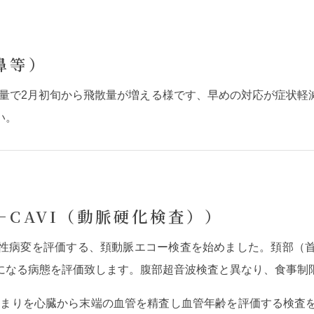
鼻等）
散量で2月初旬から飛散量が増える様です、早めの対応が症状
い。
CAVI（動脈硬化検査））
性病変を評価する、頚動脈エコー検査を始めました。頚部（
になる病態を評価致します。腹部超音波検査と異なり、食事制
のつまりを心臓から末端の血管を精査し血管年齢を評価する検査