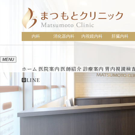
内科
消化器内科
内視鏡内科
肝臓内科
MENU
ホーム
医院案内
医師紹介
診療案内
胃内視鏡検
LINE