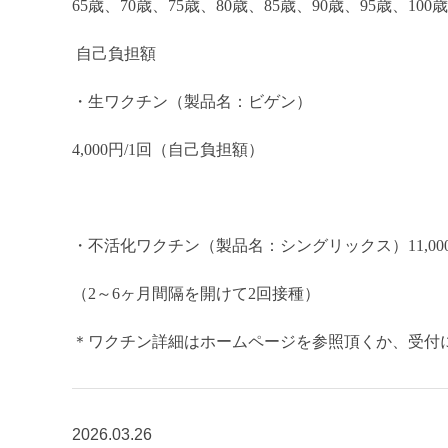
65
歳、
70
歳、
75
歳、
80
歳、
85
歳、
90
歳、
95
歳、
100
歳
自己負担額
・生ワクチン（製品名：ビゲン）
4,000
円
/1
回（自己負担額）
・不活化ワクチン（製品名：シングリックス）
11,00
（
2
～
6
ヶ月間隔を開けて
2
回接種）
＊ワクチン詳細はホームページを参照頂くか、受付
2026.03.26