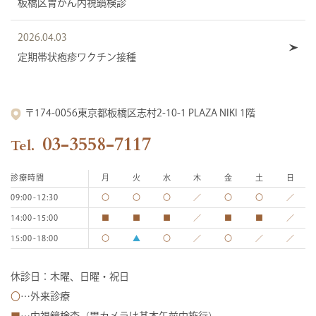
板橋区胃がん内視鏡検診
2026.04.03
定期帯状疱疹ワクチン接種
〒174-0056
東京都板橋区志村2-10-1 PLAZA NIKI 1階
03-3558-7117
診療時間
月
火
水
木
金
土
日
09:00-12:30
〇
〇
〇
／
〇
〇
／
14:00-15:00
■
■
■
／
■
■
／
15:00-18:00
〇
▲
〇
／
〇
／
／
休診日：木曜、日曜・祝日
〇
…外来診療