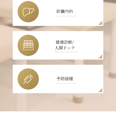
肝臓内科
健康診断/
人間ドック
予防接種