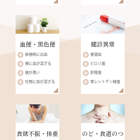
血便・黒色便
健診異常
排便時に出血
便潜血
便に血が混ざる
ピロリ菌
便が黒い
肝障害
吐物に血が混ざる
胃レントゲン検査
食欲不振・体重
のど・食道のつ