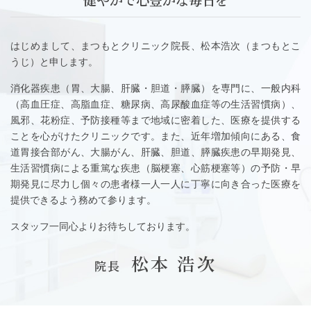
はじめまして、
まつもとクリニック院長、松本浩次（まつもとこ
うじ）と申します。
消化器疾患（胃、大腸、肝臓・胆道・膵臓）を専門に、一般内科
（高血圧症、高脂血症、糖尿病、高尿酸血症等の生活習慣病）、
風邪、花粉症、予防接種等まで地域に密着した、医療を提供する
ことを心がけたクリニックです。
また、近年増加傾向にある、食
道胃接合部がん、大腸がん、肝臓、胆道、膵臓疾患の早期発見、
生活習慣病による重篤な疾患（脳梗塞、心筋梗塞等）の予防・早
期発見に尽力し個々の患者様一人一人に丁寧に向き合った医療を
提供できるよう務めて参ります。
スタッフ一同心よりお待ちしております。
松本 浩次
院長