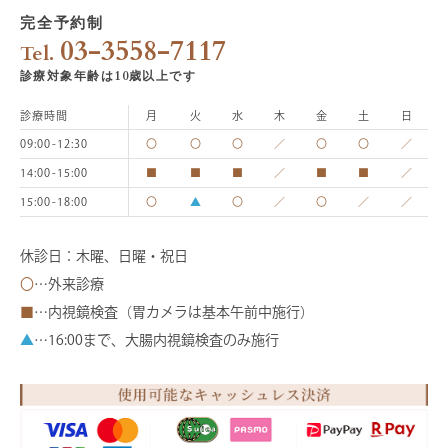
完全予約制
03-3558-7117
診療時間
月
火
水
木
金
土
日
09:00-12:30
〇
〇
〇
／
〇
〇
／
14:00-15:00
■
■
■
／
■
■
／
15:00-18:00
〇
▲
〇
／
〇
／
／
休診日：木曜、日曜・祝日
〇
…外来診療
■
…内視鏡検査（胃カメラは基本午前中施行）
▲
…16:00まで、大腸内視鏡検査のみ施行